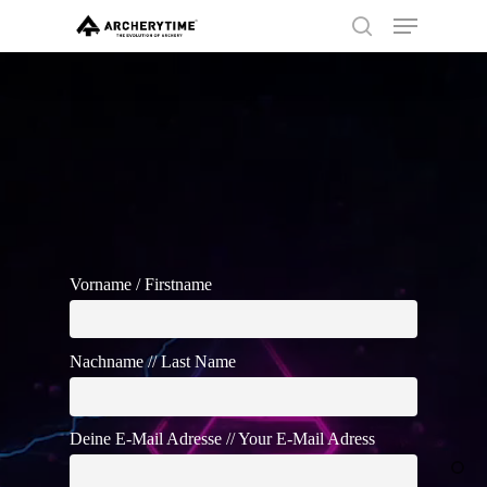
Skip
Menu
to
search
main
Close
content
Menu
Vorname / Firstname
Nachname // Last Name
Deine E-Mail Adresse // Your E-Mail Adress