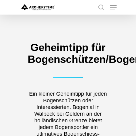
Skip
Menu
to
search
main
Close
content
Menu
Geheimtipp für
Bogenschützen/Bogen
Ein kleiner Geheimtipp für jeden
Bogenschützen oder
Interessierten. Bogenial in
Walbeck bei Geldern an der
holländischen Grenze bietet
jedem Bogensportler ein
utlimatives Bogenschiess-