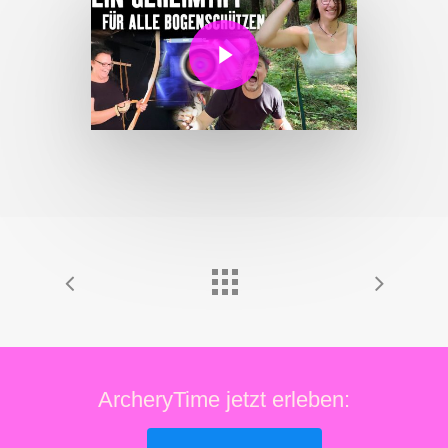
Play Video
ArcheryTime jetzt erleben: