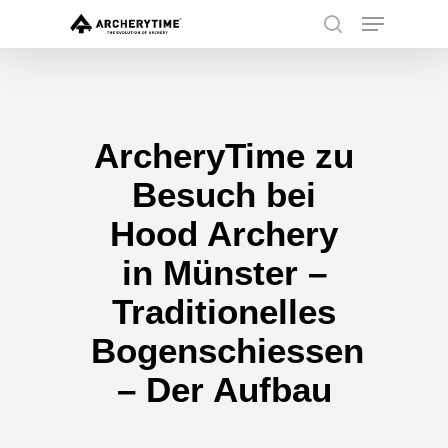
Skip
Menu
to
search
main
Close
content
Menu
ArcheryTime zu
Besuch bei
Hood Archery
in Münster –
Traditionelles
Bogenschiessen
– Der Aufbau