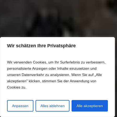
Wir schätzen Ihre Privatsphäre
Wir verwenden Cookies, um Ihr Surferlebnis zu verbessern,
2022 · HL115 ·
personalisierte Anzeigen oder Inhalte einzusetzen und
Fische am Bach ·
unseren Datenverkehr zu analysieren. Wenn Sie auf „Alle
akzeptieren" klicken, stimmen Sie der Anwendung von
4A
Cookies zu.
Jagdsaison 2022/23 · v2.3 Sommer, Ruhig,
entspannt, 4
Anpassen
Alles ablehnen
Alle akzeptieren