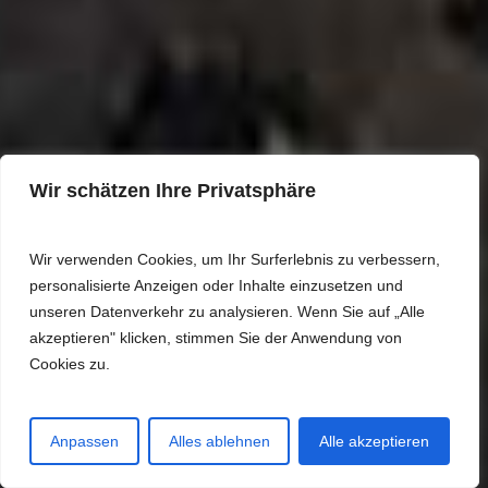
Wir schätzen Ihre Privatsphäre
Wir verwenden Cookies, um Ihr Surferlebnis zu verbessern,
personalisierte Anzeigen oder Inhalte einzusetzen und
unseren Datenverkehr zu analysieren. Wenn Sie auf „Alle
2022 · HL122 ·
akzeptieren" klicken, stimmen Sie der Anwendung von
Cookies zu.
Birds River · 6A
Jagdsaison 2022/23 · v2
Anpassen
Alles ablehnen
Alle akzeptieren