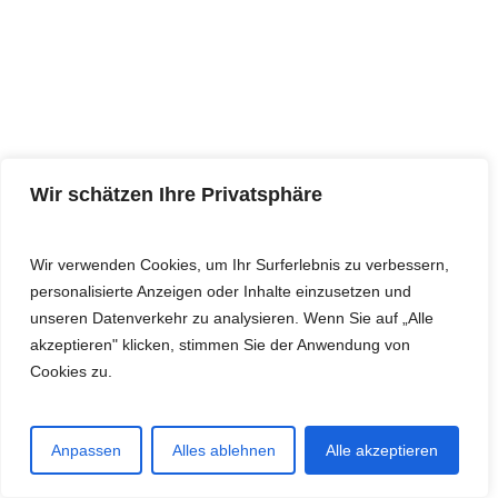
Wir schätzen Ihre Privatsphäre
2022 · L108 - Big
Wir verwenden Cookies, um Ihr Surferlebnis zu verbessern,
Stars
personalisierte Anzeigen oder Inhalte einzusetzen und
unseren Datenverkehr zu analysieren. Wenn Sie auf „Alle
Dieses einfache Level ist perfekt für
akzeptieren" klicken, stimmen Sie der Anwendung von
Anfänger. Große Sterne dienen als Ziele,
Cookies zu.
die leicht zu treffen sind. Hier kannst du
in entspannter Atmosphäre das
Bogenschießen üben und deine Fähigkeit
Anpassen
Alles ablehnen
Alle akzeptieren