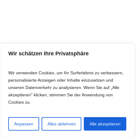
Wir schätzen Ihre Privatsphäre
2022 · L115 ·
Wir verwenden Cookies, um Ihr Surferlebnis zu verbessern,
Welcome Mix
personalisierte Anzeigen oder Inhalte einzusetzen und
unseren Datenverkehr zu analysieren. Wenn Sie auf „Alle
Herzlich willkommen in der kunterbunten
akzeptieren" klicken, stimmen Sie der Anwendung von
Welt des Welcome Mix! Hier kannst du
Cookies zu.
auf spielerische Weise das
Bogenschießen üben und deinen
Fortschritt genießen.
Anpassen
Alles ablehnen
Alle akzeptieren