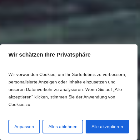
Wir schätzen Ihre Privatsphäre
Wir verwenden Cookies, um Ihr Surferlebnis zu verbessern,
personalisierte Anzeigen oder Inhalte einzusetzen und
2024 · HL115 ·
unseren Datenverkehr zu analysieren. Wenn Sie auf „Alle
akzeptieren" klicken, stimmen Sie der Anwendung von
Fische am Bach
Cookies zu.
2024/25 · Jagdsaison 2023 Winter Ruhig,
entspannt
Anpassen
Alles ablehnen
Alle akzeptieren