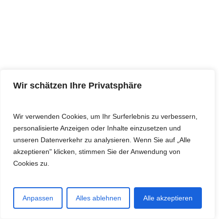
30 · Goldie
53.33 sec.
Arena:
Hood Archery
31 · Lalabee
53.65 sec.
Wir schätzen Ihre Privatsphäre
Arena:
RageAxt Weiterstadt
32 · Leon16
Wir verwenden Cookies, um Ihr Surferlebnis zu verbessern,
personalisierte Anzeigen oder Inhalte einzusetzen und
56.74 sec.
unseren Datenverkehr zu analysieren. Wenn Sie auf „Alle
Arena:
Red Wolf Archery
akzeptieren" klicken, stimmen Sie der Anwendung von
Cookies zu.
33 · Siegbert
56.83 sec.
Arena:
Red Wolf Archery
Anpassen
Alles ablehnen
Alle akzeptieren